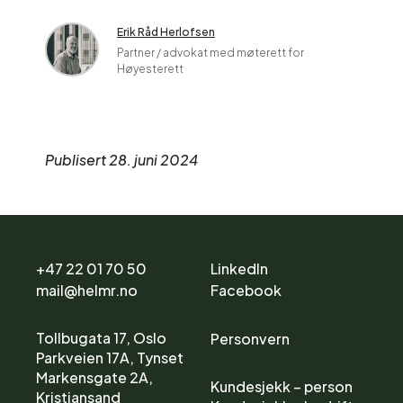
Erik Råd Herlofsen
Partner / advokat med møterett for
Høyesterett
Publisert 28. juni 2024
+47 22 01 70 50
LinkedIn
mail@helmr.no
Facebook
Tollbugata 17, Oslo
Personvern
Parkveien 17A, Tynset
Markensgate 2A,
Kundesjekk – person
Kristiansand