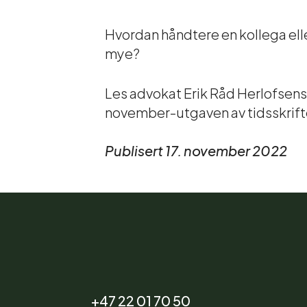
Hvordan håndtere en kollega ell
mye?
Les advokat Erik Råd Herlofsens
november-utgaven av tidsskrifte
Publisert 17. november 2022
+47 22 01 70 50