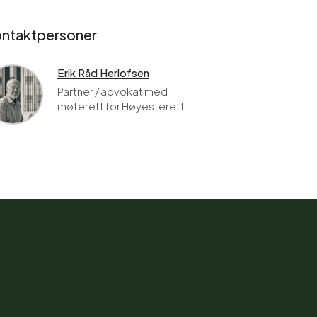
ntaktpersoner
Erik Råd Herlofsen
Partner / advokat med
møterett for Høyesterett