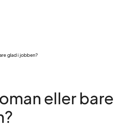
are glad i jobben?
oman eller bare
n?