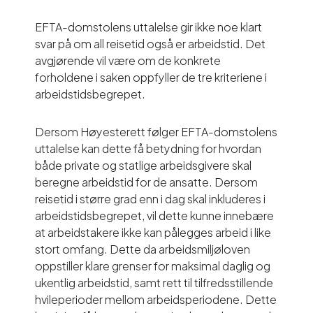
EFTA-domstolens uttalelse gir ikke noe klart
svar på om all reisetid også er arbeidstid. Det
avgjørende vil være om de konkrete
forholdene i saken oppfyller de tre kriteriene i
arbeidstidsbegrepet.
Dersom Høyesterett følger EFTA-domstolens
uttalelse kan dette få betydning for hvordan
både private og statlige arbeidsgivere skal
beregne arbeidstid for de ansatte. Dersom
reisetid i større grad enn i dag skal inkluderes i
arbeidstidsbegrepet, vil dette kunne innebære
at arbeidstakere ikke kan pålegges arbeid i like
stort omfang. Dette da arbeidsmiljøloven
oppstiller klare grenser for maksimal daglig og
ukentlig arbeidstid, samt rett til tilfredsstillende
hvileperioder mellom arbeidsperiodene. Dette