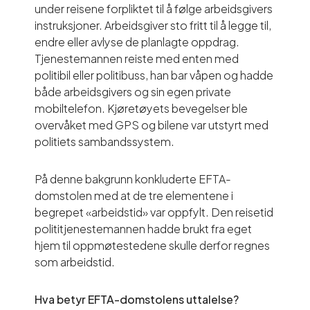
under reisene forpliktet til å følge arbeidsgivers
instruksjoner. Arbeidsgiver sto fritt til å legge til,
endre eller avlyse de planlagte oppdrag.
Tjenestemannen reiste med enten med
politibil eller politibuss, han bar våpen og hadde
både arbeidsgivers og sin egen private
mobiltelefon. Kjøretøyets bevegelser ble
overvåket med GPS og bilene var utstyrt med
politiets sambandssystem.
På denne bakgrunn konkluderte EFTA-
domstolen med at de tre elementene i
begrepet «arbeidstid» var oppfylt. Den reisetid
polititjenestemannen hadde brukt fra eget
hjem til oppmøtestedene skulle derfor regnes
som arbeidstid.
Hva betyr EFTA-domstolens uttalelse?