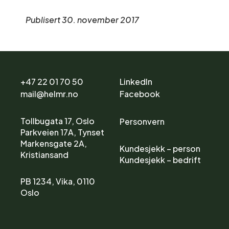
Publisert 30. november 2017
+47 22 01 70 50
LinkedIn
mail@helmr.no
Facebook
Tollbugata 17, Oslo
Personvern
Parkveien 17A, Tynset
Markensgate 2A,
Kundesjekk – person
Kristiansand
Kundesjekk – bedrift
PB 1234, Vika, 0110
Oslo