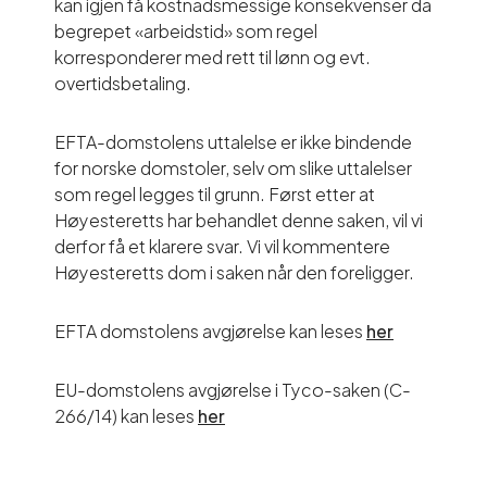
kan igjen få kostnadsmessige konsekvenser da
begrepet «arbeidstid» som regel
korresponderer med rett til lønn og evt.
overtidsbetaling.
EFTA-domstolens uttalelse er ikke bindende
for norske domstoler, selv om slike uttalelser
som regel legges til grunn. Først etter at
Høyesteretts har behandlet denne saken, vil vi
derfor få et klarere svar. Vi vil kommentere
Høyesteretts dom i saken når den foreligger.
EFTA domstolens avgjørelse kan leses
her
EU-domstolens avgjørelse i Tyco-saken (C-
266/14) kan leses
her