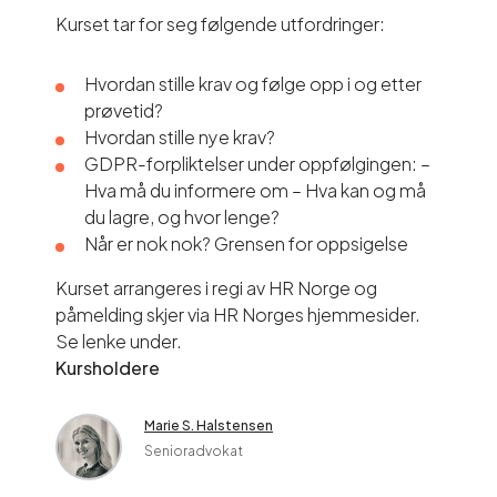
Kurset tar for seg følgende utfordringer:
Hvordan stille krav og følge opp i og etter
prøvetid?
Hvordan stille nye krav?
GDPR-forpliktelser under oppfølgingen: –
Hva må du informere om – Hva kan og må
du lagre, og hvor lenge?
Når er nok nok? Grensen for oppsigelse
Kurset arrangeres i regi av HR Norge og
påmelding skjer via HR Norges hjemmesider.
Se lenke under.
Kursholdere
Marie S. Halstensen
Senioradvokat