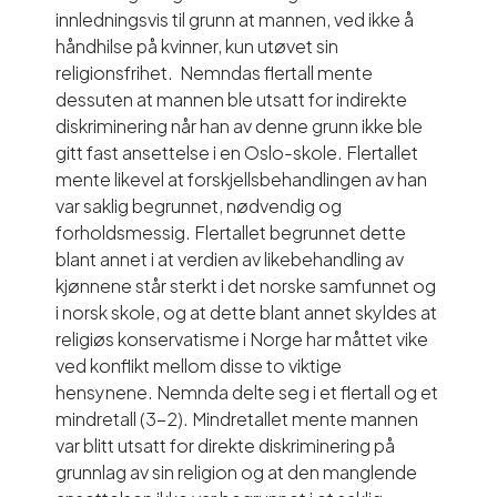
innledningsvis til grunn at mannen, ved ikke å
håndhilse på kvinner, kun utøvet sin
religionsfrihet. Nemndas flertall mente
dessuten at mannen ble utsatt for indirekte
diskriminering når han av denne grunn ikke ble
gitt fast ansettelse i en Oslo-skole. Flertallet
mente likevel at forskjellsbehandlingen av han
var saklig begrunnet, nødvendig og
forholdsmessig. Flertallet begrunnet dette
blant annet i at verdien av likebehandling av
kjønnene står sterkt i det norske samfunnet og
i norsk skole, og at dette blant annet skyldes at
religiøs konservatisme i Norge har måttet vike
ved konflikt mellom disse to viktige
hensynene. Nemnda delte seg i et flertall og et
mindretall (3-2). Mindretallet mente mannen
var blitt utsatt for direkte diskriminering på
grunnlag av sin religion og at den manglende