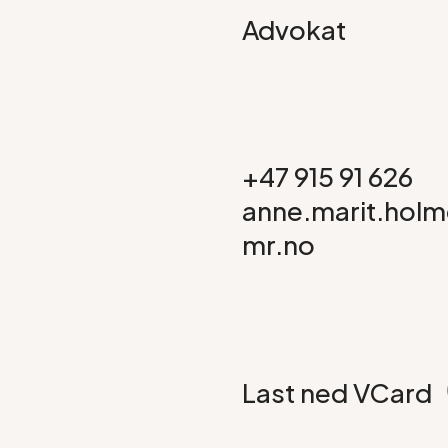
Advokat
+47 915 91 626
anne.marit.hol
mr.no
Last ned VCard