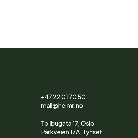
+47 22 01 70 50
mail@helmr.no
Tollbugata 17, Oslo
Parkveien 17A, Tynset