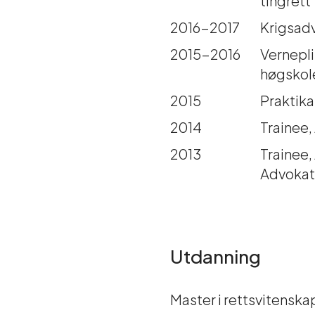
2016-2017
Krigsad
2015-2016
Vernepli
høgskole
2015
Praktik
2014
Trainee
2013
Trainee,
Advokat
Utdanning
Master i rettsvitenska